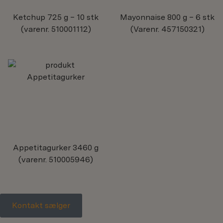
Ketchup
725 g – 10 stk
Mayonnaise
800 g – 6 stk
(varenr. 510001112)
(Varenr. 457150321)
Appetitagurker
3460 g
(varenr. 510005946)
Kontakt sælger