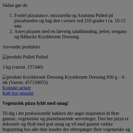
Sådan gør du
Fordel pizzasauce, mozzarella og Anamma Pulled på
pizzabunden og bag den i ovnen ved 210 grader i ca. 10-15
min.
Anret pizzaen med en farverig salatblanding, peber, oregano
og Bâhncke Krydderurte Dressing.
Anvendte produkter
Pulled
3 kg (varenr. 157440)
Krydderurte Dressing
850 g – 6
stk (Varenr. 457158055)
Kontakt sælger
Køb hos grossist
Vegetarisk pizza fyldt med smag!
Til dig i det professionelle køkken der søger inspiration til flere
grønne, vegetariske og plantebaserede serveringer. Den her pizza er
dekorativ og flydt med god smag og vil med garanti vække
begejstring hos alle dine kunder der efterspørger flere vegetariske og