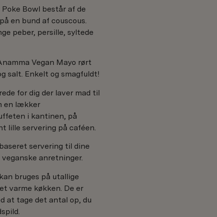
 Poke Bowl består af de
på en bund af couscous.
ge peber, persille, syltede
f Anamma Vegan Mayo rørt
g salt. Enkelt og smagfuldt!
ede for dig der laver mad til
m en lækker
uffeten i kantinen, på
t lille servering på caféen.
ebaseret servering til dine
e veganske anretninger.
kan bruges på utallige
det varme køkken. De er
d at tage det antal op, du
spild.