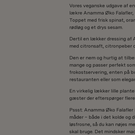
Vores veganske udgave af en
lækre Anamma Øko Falafler, 
Toppet med frisk spinat, oran
rødløg og et drys sesam.
Dertil en lækker dressing a
med citronsaft, citronpeber o
Den er nem og hurtig at tilber
mange og passer perfekt so
frokostservering, enten på b
restauranten eller som elegan
En virkelig lækker lille plant
gæster der efterspørger fler
Pssst: Anamma Øko Falafler 
måder – både i det kolde og 
løsfrosne, så du kan nøjes me
skal bruge. Det mindsker mad