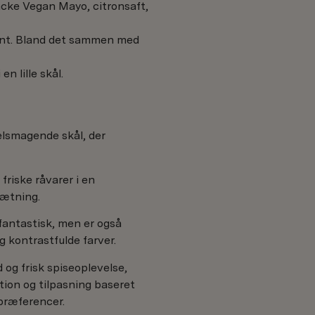
ncke Vegan Mayo, citronsaft,
fint. Bland det sammen med
en lille skål.
elsmagende skål, der
friske råvarer i en
ætning.
fantastisk, men er også
 kontrastfulde farver.
 og frisk spiseoplevelse,
ation og tilpasning baseret
 præferencer.