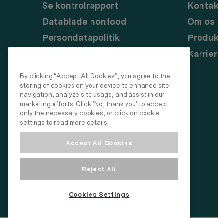
Se kontrolrapport
Kontak
Datablade nonfood
Om os
Persondatapolitik
Produk
GDPR og
Karrier
Cookiehåndtering
By clicking “Accept All Cookies”, you agree to the
Messekalender
storing of cookies on your device to enhance site
navigation, analyze site usage, and assist in our
marketing efforts. Click ‘No, thank you’ to accept
only the necessary cookies, or click on cookie
settings to read more details.
Accept All Cookies
Reject All
Cookies Settings