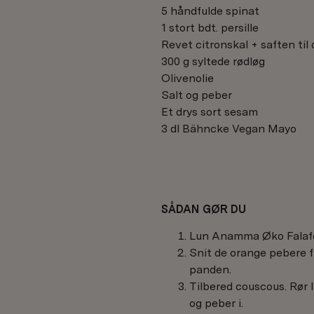
5 håndfulde spinat
1 stort bdt. persille
Revet citronskal + saften til
300 g syltede rødløg
Olivenolie
Salt og peber
Et drys sort sesam
3 dl Bähncke Vegan Mayo
SÅDAN GØR DU
Lun Anamma Øko Falafe
Snit de orange pebere f
panden.
Tilbered couscous. Rør li
og peber i.