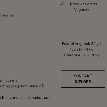
 dressing
Falafel Vegansk
20 g -
150 stk - 3 kg
(varenr.456161782)
KONTAKT
l i ovnen.
SÆLGER
int og steg dem bløde på
dt olivenolie, citronskal, salt