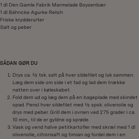
1 dl Den Gamle Fabrik Marmelade Boysenbær
1 dl Bähncke Agurke Relish
Friske krydderurter
Salt og peber
SÅDAN GØR DU
Drys ca. ½ tsk. salt på hver sildefilet og luk sammen.
Læg dem side om side i et fad og lad dem trække
natten over i køleskabet.
Fold dem ud og læg dem på en bageplade med skindet
opad. Pensl hver sildefilet med ½ spsk. olivenolie og
drys med peber. Grill dem i ovnen ved 275 grader i ca.
10 min., til de er gyldne og sprøde.
Vask og vend halve petitkartofler med skræl med 1 dl
olivenolie, citronsaft og timian og fordel dem i en