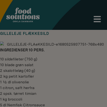
GILLELEJE FLÆKKESILD
INGREDIENSER 10 PERS.
10 sildefileter (750 g)
10 blade grøn salat
2 skalotteløg (40 g)
2 kg petit kartofler
1 ½ dl olivenolie
1 citron, saft herfra
2 spsk. tørret timian
1 kg broccoli
5 dl Nemfisk Citronsauce