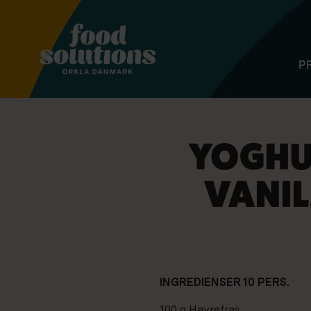
P
YOGHU
VANIL
INGREDIENSER 10 PERS.
100 g Havrefras