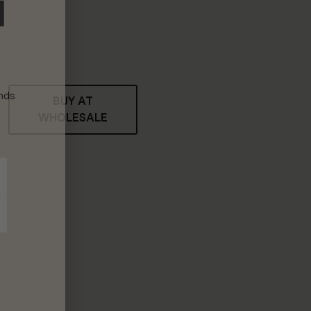
N
nds
BUY AT
WHOLESALE