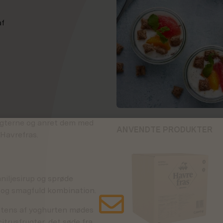
af
rugterne og anret dem med
ANVENDTE PRODUKTER
 Havrefras.
niljesirup og sprøde
e og smagfuld kombination.
stens af yoghurten mødes
itrusfrugter, det søde fra