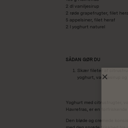
2 dl vaniljesirup
2 røde grapefrugter, filet her
5 appelsiner, filet heraf
2 l yoghurt naturel
SÅDAN GØR DU
Skær fileter af citrusf
yoghurt, vaniljesirup og
Yoghurt med citrusfrugter, va
Havrefras, er en forfriskend
Den bløde og cremede konsi
med den sprøde friskhed fra c