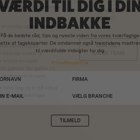
VÆRDI TIL DIG I DI
ra Havrefras – en harmonisk
Havrefras
5 kg (varenr.
INDBAKKE
157612)
 er alsidig og kan nydes på
gen.
Få de bedste råd, tips og nyeste viden fra vores tværfaglige
lette af fageksperter. De omdanner også fremtidens madtre
CONTACT
nde servering på
til værdifulde indsigter for dig.
SALES TEAM
riskende snack til
er endda en sund
Privatlivspolitik
ine gæster der gerne vil
navn
ma
ail
g branche
r på dessertmenuen.
ge hver dag og er på udkig
rgenmadsserveringer.