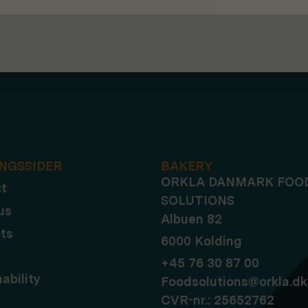
NGSSIDER
BAKERY
ORKLA DANMARK FOO
t
SOLUTIONS
us
Albuen 82
ts
6000 Kolding
+45 76 30 87 00
ability
Foodsolutions@orkla.dk
CVR-nr.: 25652762