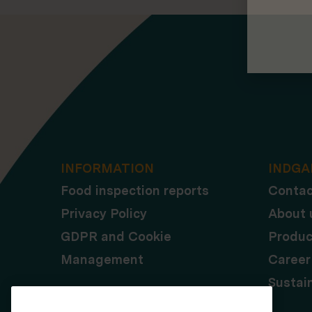
INFORMATION
INDGA
Food inspection reports
Contac
Privacy Policy
About 
GDPR and Cookie
Produc
Management
Career
Sustain