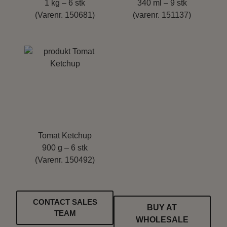
1 kg – 6 stk
340 ml – 9 stk
(Varenr. 150681)
(varenr. 151137)
Tomat Ketchup
900 g – 6 stk
(Varenr. 150492)
CONTACT SALES
BUY AT
TEAM
WHOLESALE