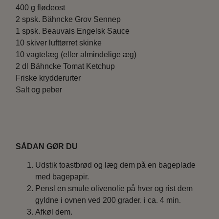
400 g flødeost
2 spsk. Bähncke Grov Sennep
1 spsk. Beauvais Engelsk Sauce
10 skiver lufttørret skinke
10 vagtelæg (eller almindelige æg)
2 dl Bähncke Tomat Ketchup
Friske krydderurter
Salt og peber
SÅDAN GØR DU
Udstik toastbrød og læg dem på en bageplade
med bagepapir.
Pensl en smule olivenolie på hver og rist dem
gyldne i ovnen ved 200 grader. i ca. 4 min.
Afkøl dem.