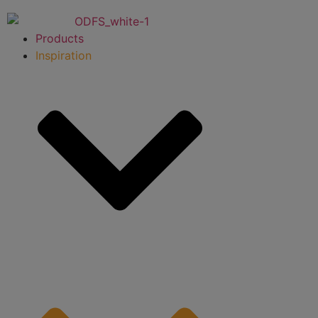
Videre
til
Products
indhold
Inspiration