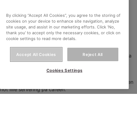
By clicking “Accept All Cookies”, you agree to the storing of
cookies on your device to enhance site navigation, analyze
Kåldolmer er en smagfuld servering, der kombinerer de
site usage, and assist in our marketing efforts. Click ‘No,
delikate kålblade med det velsmagende fyld.
thank you’ to accept only the necessary cookies, or click on
cookie settings to read more details.
En populær favorit i mange køkkener verden over.
Accept All Cookies
Reject All
Vores udgave af de klassiske kåldolmer er med Anamma
Formbar Fars. De er fulde af smag og ret så dekorative.
Cookies Settings
De vil både være flotte på buffeten i kantinen, som
tilbehør eller lille lækker forret i restauranten eller som en
flot lille servering på caféen.
Anamma Formbar Fars giver dig mulighed for at lave alt
fra frikadeller, kødboller og bøffer til lasagne eller chili sin
carne. Og de her flotte kåldolmer.
Du skal blot optø farsen og tilsætte de smage du ønsker.