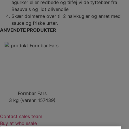
agurker eller rødbede og tilføj vilde tyttebær fra
Beauvais og lidt olivenolie
Skær dolmerne over til 2 halvkugler og anret med
sauce og friske urter.
ANVENDTE PRODUKTER
Formbar Fars
3 kg (varenr. 157439)
Contact sales team
Buy at wholesale