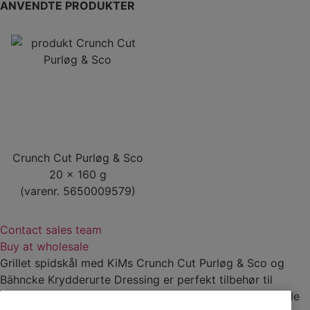
ANVENDTE PRODUKTER
Crunch Cut Purløg & Sco
20 x 160 g
(varenr. 5650009579)
Contact sales team
Buy at wholesale
Grillet spidskål med KiMs Crunch Cut Purløg & Sco og
Bähncke Krydderurte Dressing er perfekt tilbehør til
sommerens grillmenu. Men bestemt også egnet til alle de