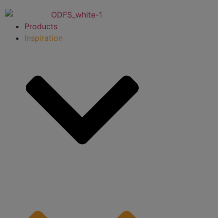
Videre
til
Products
indhold
Inspiration