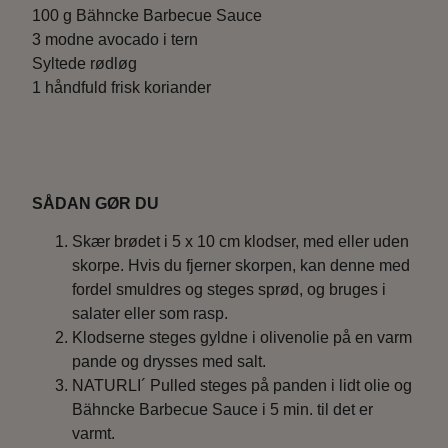
100 g Bähncke Barbecue Sauce
3 modne avocado i tern
Syltede rødløg
1 håndfuld frisk koriander
SÅDAN GØR DU
Skær brødet i 5 x 10 cm klodser, med eller uden
skorpe. Hvis du fjerner skorpen, kan denne med
fordel smuldres og steges sprød, og bruges i
salater eller som rasp.
Klodserne steges gyldne i olivenolie på en varm
pande og drysses med salt.
NATURLI´ Pulled steges på panden i lidt olie og
Bähncke Barbecue Sauce i 5 min. til det er
varmt.