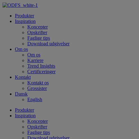
Skip
to
Produkter
content
Inspiration
Koncepter
Opskrifter
Faglige tips
Download udgivelser
Om os
Om os
Karriere
Trend Insights
Certificeringer
Kontakt
Kontakt os
Grossister
Dansk
English
Produkter
Inspiration
Koncepter
Opskrifter
Faglige tips
Download udgivelser