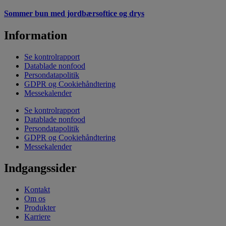
Sommer bun med jordbærsoftice og drys
Information
Se kontrolrapport
Datablade nonfood
Persondatapolitik
GDPR og Cookiehåndtering
Messekalender
Se kontrolrapport
Datablade nonfood
Persondatapolitik
GDPR og Cookiehåndtering
Messekalender
Indgangssider
Kontakt
Om os
Produkter
Karriere