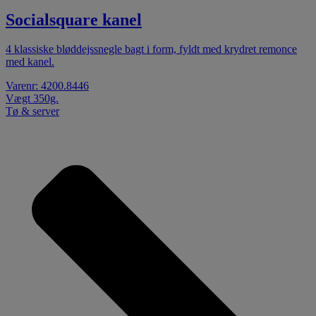
Socialsquare kanel
4 klassiske bløddejssnegle bagt i form, fyldt med krydret remonce
med kanel.
Varenr: 4200.8446
Vægt 350g.
Tø & server