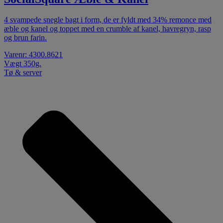
4 svampede snegle bagt i form, de er fyldt med 34% remonce med
æble og kanel og toppet med en crumble af kanel, havregryn, rasp
og brun farin.
Varenr: 4300.8621
Vægt 350g.
Tø & server