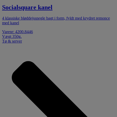
Socialsquare kanel
4 klassiske bløddejssnegle bagt i form, fyldt med krydret remonce
med kanel
Varenr: 4200.8446
Vægt 350g.
Tø & server