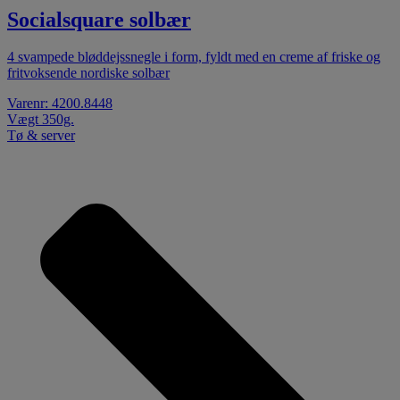
Socialsquare solbær
4 svampede bløddejssnegle i form, fyldt med en creme af friske og
fritvoksende nordiske solbær
Varenr: 4200.8448
Vægt 350g.
Tø & server