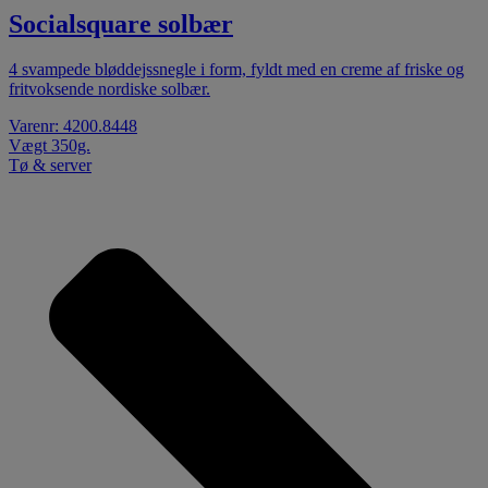
Socialsquare solbær
4 svampede bløddejssnegle i form, fyldt med en creme af friske og
fritvoksende nordiske solbær.
Varenr: 4200.8448
Vægt 350g.
Tø & server