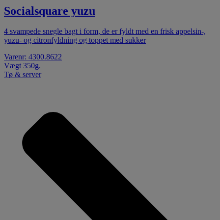
Socialsquare yuzu
4 svampede snegle bagt i form, de er fyldt med en frisk appelsin-,
yuzu- og citronfyldning og toppet med sukker
Varenr: 4300.8622
Vægt 350g.
Tø & server