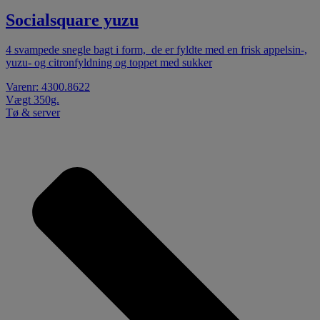
Socialsquare yuzu
4 svampede snegle bagt i form, de er fyldte med en frisk appelsin-,
yuzu- og citronfyldning og toppet med sukker
Varenr: 4300.8622
Vægt 350g.
Tø & server