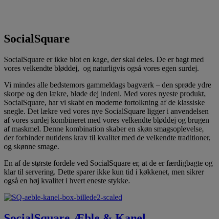
SocialSquare
SocialSquare er ikke blot en kage, der skal deles. De er bagt med
vores velkendte bløddej, og naturligvis også vores egen surdej.
Vi mindes alle bedstemors gammeldags bagværk – den sprøde ydre
skorpe og den lækre, bløde dej indeni. Med vores nyeste produkt,
SocialSquare, har vi skabt en moderne fortolkning af de klassiske
snegle. Det lækre ved vores nye SocialSquare ligger i anvendelsen
af vores surdej kombineret med vores velkendte bløddej og brugen
af maskmel. Denne kombination skaber en skøn smagsoplevelse,
der forbinder nutidens krav til kvalitet med de velkendte traditioner,
og skønne smage.
En af de største fordele ved SocialSquare er, at de er færdigbagte og
klar til servering. Dette sparer ikke kun tid i køkkenet, men sikrer
også en høj kvalitet i hvert eneste stykke.
SocialSquare Æble & Kanel