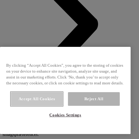
By clicking “Accept All Cookies”, you agree to the storing of cookies
on your device to enhance site navigation, analyze site usage, and
assist in our marketing efforts. Click ‘No, thank you’ to accept only
the necessary cookies, or click on cookie settings to read more details.
Accept All Cookies
Reject All
Bløddej vinder indpas
Cookies Settings
I modsætning til wienerdej, tilbyder bløddej en blødere og mere
svampet konsistens, hvilket appellerer til den moderne forbrugers
smagspræferencer.