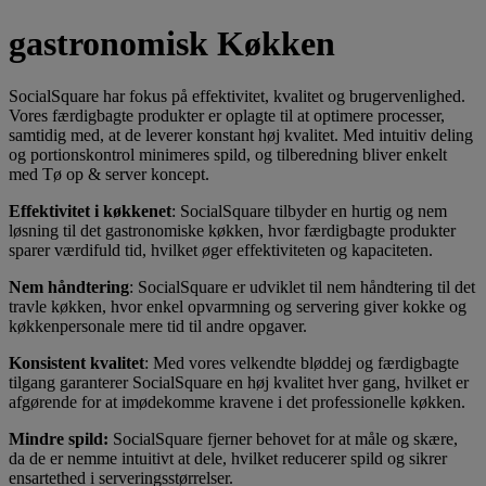
gastronomisk Køkken
SocialSquare har fokus på effektivitet, kvalitet og brugervenlighed.
Vores færdigbagte produkter er oplagte til at optimere processer,
samtidig med, at de leverer konstant høj kvalitet. Med intuitiv deling
og portionskontrol minimeres spild, og tilberedning bliver enkelt
med Tø op & server koncept.
Effektivitet i
køkkenet
: SocialSquare tilbyder en hurtig og nem
løsning til det gastronomiske køkken, hvor færdigbagte produkter
sparer værdifuld tid, hvilket øger effektiviteten og kapaciteten.
Nem håndtering
: SocialSquare er udviklet til nem håndtering til det
travle køkken, hvor enkel opvarmning og servering giver kokke og
køkkenpersonale mere tid til andre opgaver.
Konsistent
kvalitet
: Med vores velkendte bløddej og færdigbagte
tilgang garanterer SocialSquare en høj kvalitet hver gang, hvilket er
afgørende for at imødekomme kravene i det professionelle køkken.
Mindre spild:
SocialSquare fjerner behovet for at måle og skære,
da de er nemme intuitivt at dele, hvilket reducerer spild og sikrer
ensartethed i serveringsstørrelser.