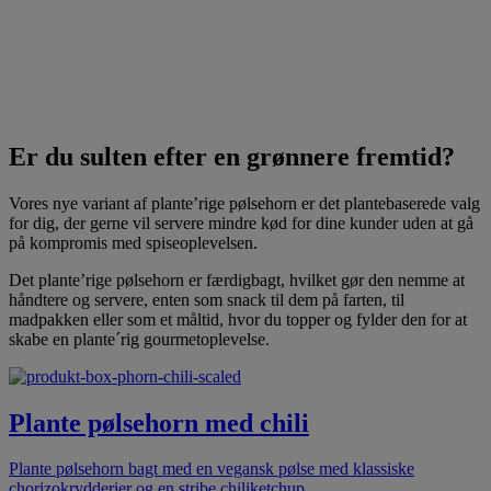
Er du sulten efter en grønnere fremtid?
Vores nye variant af plante’rige pølsehorn er det plantebaserede valg
for dig, der gerne vil servere mindre kød for dine kunder uden at gå
på kompromis med spiseoplevelsen.
Det plante’rige pølsehorn er færdigbagt, hvilket gør den nemme at
håndtere og servere, enten som snack til dem på farten, til
madpakken eller som et måltid, hvor du topper og fylder den for at
skabe en plante´rig gourmetoplevelse.
Plante pølsehorn med chili
Plante pølsehorn bagt med en vegansk pølse med klassiske
chorizokrydderier og en stribe chiliketchup.