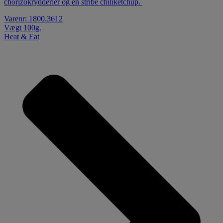
chorizokrydderier og en stribe chiliketchup.
Varenr: 1800.3612
Vægt 100g.
Heat & Eat