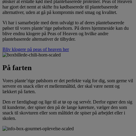
ønsker at erstatte kød med plantebaserede proteiner. Peas of Heaven
har gjort det nemt at skifte fra kødbaserede til plantebaserede
alternativer, uden at gå på kompromis med smag og kvalitet.
Vi har i samarbejde med dem udvalgt to af deres plantebaserede
pølser til vores plante’rige pølsehorn. På deres hjemmeside kan du
blive endnu klogere på Peas of Heaven og hvilke andre
plantebaserede alternativer de tilbyder.
Bliv klogere på peas of heaven her
På farten
Vores plante’rige pølshorn er det perfekte valg for dig, som gerne vil
servere en snack eller et mellemmåltid, der skal være nemt og
lækkert på farten.
Den er færdigbagt og lige til at tø op og servér. Derfor egner den sig
til kunderne, der spiser den på de lange køreture, vælger den som
snack til skovturen eller som måltidet de spiser på arbejdet eller i
skolen.