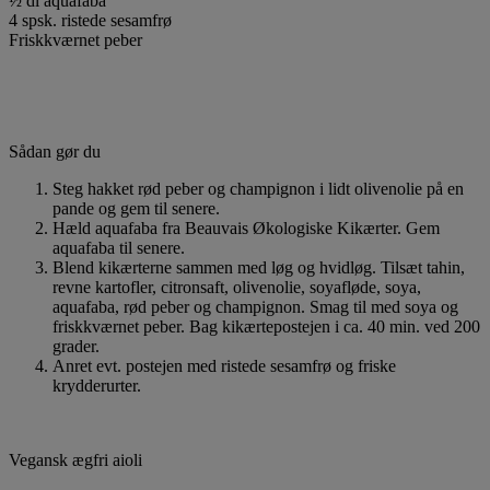
½ dl aquafaba
4 spsk. ristede sesamfrø
Friskkværnet peber
Sådan gør du
Steg hakket rød peber og champignon i lidt olivenolie på en
pande og gem til senere.
Hæld aquafaba fra Beauvais Økologiske Kikærter. Gem
aquafaba til senere.
Blend kikærterne sammen med løg og hvidløg. Tilsæt tahin,
revne kartofler, citronsaft, olivenolie, soyafløde, soya,
aquafaba, rød peber og champignon. Smag til med soya og
friskkværnet peber. Bag kikærtepostejen i ca. 40 min. ved 200
grader.
Anret evt. postejen med ristede sesamfrø og friske
krydderurter.
Vegansk ægfri aioli