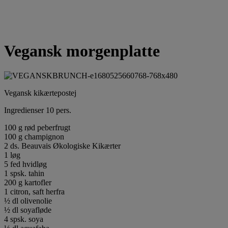
Vegansk morgenplatte
Vegansk kikærtepostej
Ingredienser 10 pers.
100 g rød peberfrugt
100 g champignon
2 ds. Beauvais Økologiske Kikærter
1 løg
5 fed hvidløg
1 spsk. tahin
200 g kartofler
1 citron, saft herfra
½ dl olivenolie
½ dl soyafløde
4 spsk. soya