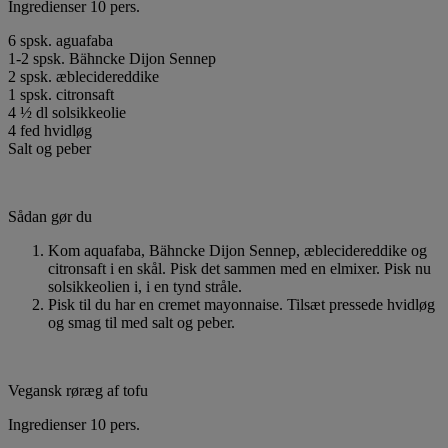
Ingredienser 10 pers.
6 spsk. aguafaba
1-2 spsk. Bähncke Dijon Sennep
2 spsk. æblecidereddike
1 spsk. citronsaft
4 ½ dl solsikkeolie
4 fed hvidløg
Salt og peber
Sådan gør du
Kom aquafaba, Bähncke Dijon Sennep, æblecidereddike og
citronsaft i en skål. Pisk det sammen med en elmixer. Pisk nu
solsikkeolien i, i en tynd stråle.
Pisk til du har en cremet mayonnaise. Tilsæt pressede hvidløg
og smag til med salt og peber.
Vegansk røræg af tofu
Ingredienser 10 pers.