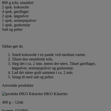
800 g tofu, smuldret
2 spsk. kokosolie
4 spsk. gærflager
2 spsk. løgpulver
1 spsk. sennepspulver
1 spsk. gurkemeje
Salt og peber
Sådan gør du
Smelt kokosolie i en pande ved medium varme.
Tilsæt den smuldrede tofu.
Steg det i ca. 2 min. imens der røres. Tilsæt gærflager,
løgpulver, sennepspulver og gurkemeje.
Lad det simre godt sammen i ca. 2 min.
Smag til med salt og peber.
Anvendte produkter
ØKO Kikærter
400 g – 12stk
(varenr. 154394)